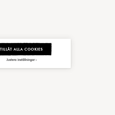
TILLÅT ALLA COOKIES
Justera inställningar
A DAHLÉN
tik | Inredare
31-757 06 21