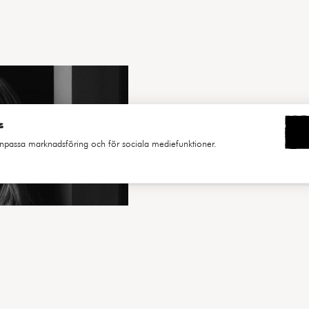
s
, anpassa marknadsföring och för sociala mediefunktioner.
SAR
rvern lagrar på din dator när du besöker
Bu
0