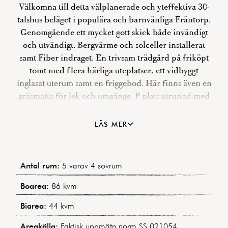
Välkomna till detta välplanerade och yteffektiva 30-
talshus beläget i populära och barnvänliga Fräntorp.
Genomgående ett mycket gott skick både invändigt
och utvändigt. Bergvärme och solceller installerat
samt Fiber indraget. En trivsam trädgård på friköpt
tomt med flera härliga uteplatser, ett vidbyggt
inglasat uterum samt en friggebod. Här finns även en
gräsmatta för lek och umgänge. P-plats utrustad med
billaddare. Bekvämt avstånd till förskolor och skolor.
Goda kommunikationer och även bra cykelavstånd
LÄS MER
in till centrala Gbg. Huset är förbesiktigat och
säljaren avser att teckna en s k Dolda fel-försäkring.
Önskat tillträde är augusti -25 eller enl ök. Välkomna
Antal rum:
5 varav 4 sovrum
att läsa mer om denna 30-talspärla på
Hembyggarevägen 11!
Boarea:
86 kvm
Biarea:
44 kvm
Areakälla:
Faktisk uppmätn norm SS 021054