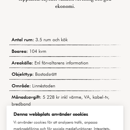
ekonomi.
Antal rum:
3.5 rum och kök
Boarea:
104 kvm
Areakälla:
Enl förvaltarens information
Objekttyp:
Bostadsrätt
Område:
Linnéstaden
Månadsavgift:
5 228 kr inkl värme, VA, kabel-tv,
bredband
Denna webbplats använder cookies
Bostadens indirekta nettoskuldsättning:
536 035 kr
(Baserat på uppgifter i årsredovisningen för 2023)
Vi använder cookies för att analysera trafik, anpassa
marknadsföring och för sociala mediefunktioner.
Integritets-