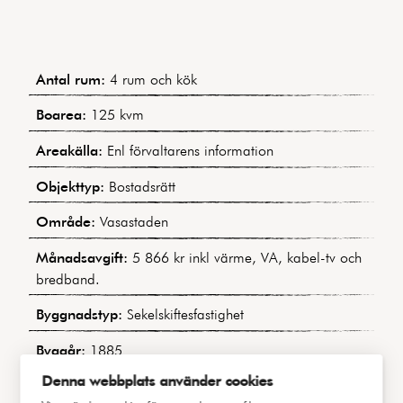
Antal rum:
4 rum och kök
Boarea:
125 kvm
Areakälla:
Enl förvaltarens information
Objekttyp:
Bostadsrätt
Område:
Vasastaden
Månadsavgift:
5 866 kr inkl värme, VA, kabel-tv och
bredband.
Byggnadstyp:
Sekelskiftesfastighet
Byggår:
1885
Denna webbplats använder cookies
Våning:
2 av 6