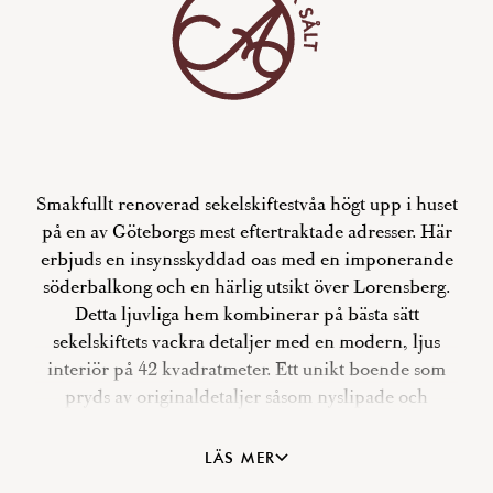
Smakfullt renoverad sekelskiftestvåa högt upp i huset
på en av Göteborgs mest eftertraktade adresser. Här
erbjuds en insynsskyddad oas med en imponerande
söderbalkong och en härlig utsikt över Lorensberg.
Detta ljuvliga hem kombinerar på bästa sätt
sekelskiftets vackra detaljer med en modern, ljus
interiör på 42 kvadratmeter. Ett unikt boende som
pryds av originaldetaljer såsom nyslipade och
vitpigmenterade brädgolv, höga golvlister, stilfull
stuckatur, takrosett, högresta fönster med överljus
LÄS MER
och en generös takhöjd på ca 3,45 meter. Mycket