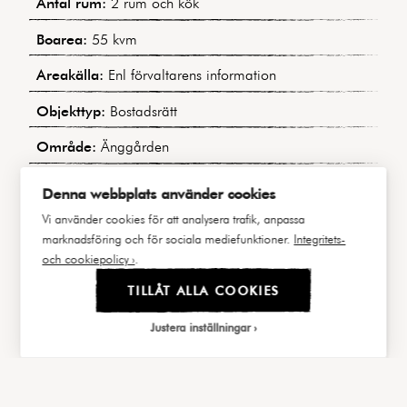
Antal rum:
2 rum och kök
Boarea:
55 kvm
Areakälla:
Enl förvaltarens information
Objekttyp:
Bostadsrätt
Område:
Änggården
Månadsavgift:
4 476 kr inkl värme, VA, Kabel-TV
Denna webbplats använder cookies
och bredband.
Vi använder cookies för att analysera trafik, anpassa
Bostadens indirekta nettoskuldsättning:
183 532 kr
marknadsföring och för sociala mediefunktioner.
Integritets-
och cookiepolicy ›
.
Byggnadstyp:
30-talsfastighet
TILLÅT ALLA COOKIES
Byggår:
1939
Justera inställningar
Våning:
1 av 2
|||
FAKTA
BILDER
Hiss:
Nej
Välj cookies