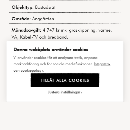
Objekttyp:
Bostadsrätt
Område:
Änggården
Månadsavgift:
4 747 kr inkl gräsklippning, värme,
VA, Kabel-TV och bredband.
Bostadens indirekta nettoskuldsättning:
183 526 kr
Denna webbplats använder cookies
(Baserat på uppgifter i årsredovisningen för 2024)
Vi använder cookies för att analysera trafik, anpassa
marknadsföring och för sociala mediefunktioner.
Integritets-
Byggår:
1939
och cookiepolicy ›
.
Våning:
2 av 2
TILLÅT ALLA COOKIES
Hiss:
Nej
Justera inställningar
Lägenhetsnummer:
66
|||
FAKTA
BILDER
Välj cookies
Andel i föreningen:
1,1951%
Andel av årsavgift:
1,1951%