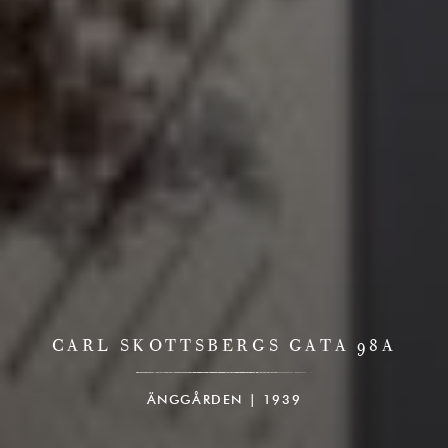
CARL SKOTTSBERGS GATA 98A
ÄNGGÅRDEN | 1939