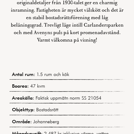
originaldetaljer från 1930-talet ger en charmig
inramning. Fastigheten är mycket välskött och det är
en stabil bostadsrättsförening med låg
belåningsgrad. Trevligt läge intill Carlandersparken
och med Avenyns puls på kort promenadavstånd.
Varmt välkomna på visning!
Antal rum:
1.5 rum och kök
Boarea:
47 kvm
Areakälla:
Faktisk uppmätn norm SS 21054
Objekttyp:
Bostadsrätt
Område:
Johanneberg
Månadsavgift:
2 487 kr inklusive värme, vatten