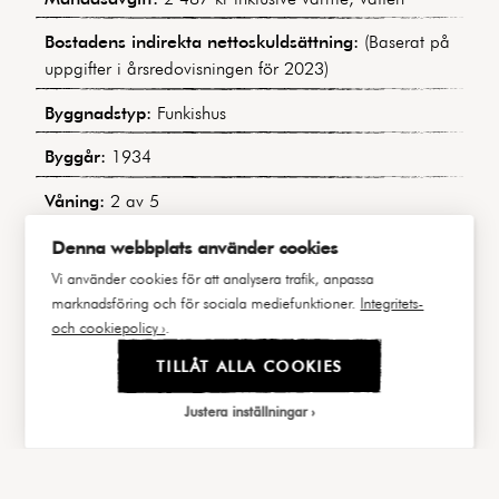
Bostadens indirekta nettoskuldsättning:
(Baserat på
uppgifter i årsredovisningen för 2023)
Byggnadstyp:
Funkishus
Byggår:
1934
Våning:
2 av 5
Hiss:
Ja
Denna webbplats använder cookies
Vi använder cookies för att analysera trafik, anpassa
Lägenhetsnummer:
6 / 1203
marknadsföring och för sociala mediefunktioner.
Integritets-
och cookiepolicy ›
.
Andel i föreningen:
0,81673%
TILLÅT ALLA COOKIES
Andel av årsavgift:
3,56622%
Justera inställningar
Balkong/Uteplats:
Ja. På föreningens baksida finns
en mysig uteplats med möbler och grill
|||
FAKTA
BILDER
Välj cookies
P-plats/parkering:
Nej