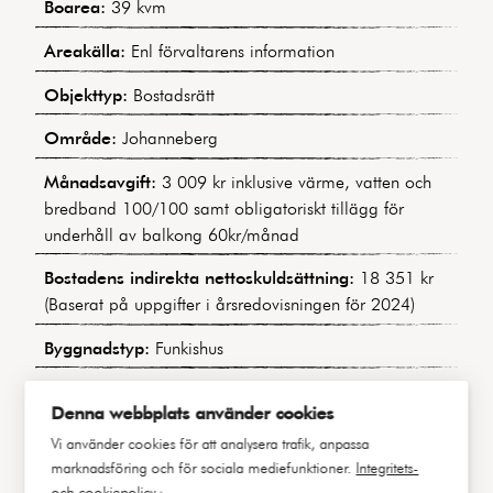
Boarea:
39 kvm
Areakälla:
Enl förvaltarens information
Objekttyp:
Bostadsrätt
Område:
Johanneberg
Månadsavgift:
3 009 kr inklusive värme, vatten och
bredband 100/100 samt obligatoriskt tillägg för
underhåll av balkong 60kr/månad
Bostadens indirekta nettoskuldsättning:
18 351 kr
(Baserat på uppgifter i årsredovisningen för 2024)
Byggnadstyp:
Funkishus
Byggår:
1937
Denna webbplats använder cookies
Våning:
3 av 4
Vi använder cookies för att analysera trafik, anpassa
marknadsföring och för sociala mediefunktioner.
Integritets-
Hiss:
Nej
och cookiepolicy ›
.