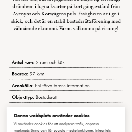
drömhem i lugna kvarter på kort gångavstånd från
Avenyns och Korsvägens puls. Fastigheten är i gott
skick, och det är en stabil bostadsrättsförening med
välmående ekonomi. Varmt välkomna på visning!
Antal rum:
2 rum och kök
Boarea:
97 kvm
Areakälla:
Enl förvaltarens information
Objekttyp:
Bostadsrätt
Område:
Johanneberg
Denna webbplats använder cookies
Månadsavgift:
6 448 kr Inklusive värme och VA
Vi använder cookies för att analysera trafik, anpassa
marknadsföring och för sociala mediefunktioner.
Integritets-
Bostadens indirekta nettoskuldsättning:
356 226 kr