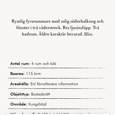
Rymlig fyrarummare med solig söderbalkong och
fönster i två väderstreck. Bra ljusinsläpp. Två
badrum. Äldre karaktär bevarad. Hiss.
Antal rum:
4 rum och kök
Boarea:
115 kvm
Areakälla:
Enl förvaltarens information
Objekttyp:
Bostadsrätt
Område:
Kungshöjd
Månadsavgift:
3 685 kr Inkl V/VA samt tv och