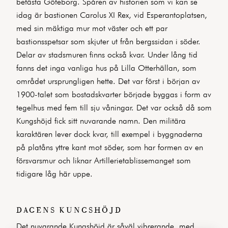
befästa Göteborg. Spåren av historien som vi kan se
idag är bastionen Carolus XI Rex, vid Esperantoplatsen,
med sin mäktiga mur mot väster och ett par
bastionsspetsar som skjuter ut från bergssidan i söder.
Delar av stadsmuren finns också kvar. Under lång tid
fanns det inga vanliga hus på Lilla Otterhällan, som
området ursprungligen hette. Det var först i början av
1900-talet som bostadskvarter började byggas i form av
tegelhus med fem till sju våningar. Det var också då som
Kungshöjd fick sitt nuvarande namn. Den militära
karaktären lever dock kvar, till exempel i byggnaderna
på platåns yttre kant mot söder, som har formen av en
försvarsmur och liknar Artillerietablissemanget som
tidigare låg här uppe.
DAGENS KUNGSHÖJD
Det nuvarande Kungshöjd är såväl vibrerande, med