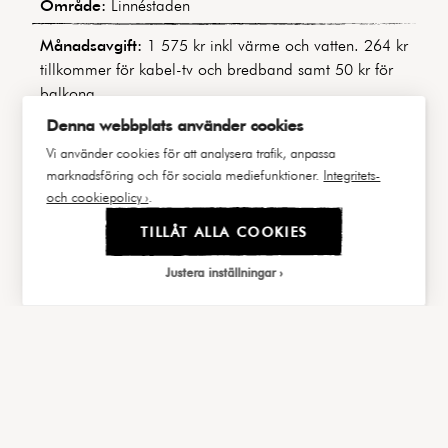
Område:
Linnéstaden
Månadsavgift:
1 575 kr inkl värme och vatten. 264 kr
tillkommer för kabel-tv och bredband samt 50 kr för
balkong.
Denna webbplats använder cookies
Bostadens indirekta nettoskuldsättning:
0 kr
Vi använder cookies för att analysera trafik, anpassa
(Skuldfri förening)
marknadsföring och för sociala mediefunktioner.
Integritets-
Byggnadstyp:
Sekelskiftesfastighet
och cookiepolicy ›
.
TILLÅT ALLA COOKIES
Byggår:
1908
Justera inställningar
Våning:
5 av 5
Hiss:
Nej
|||
FAKTA
BILDER
Välj cookies
Lägenhetsnummer:
20 / 1502
Andel i föreningen:
4,01%
Cookies är små textfiler som webbservern lagrar
Andel av årsavgift:
2,91%
på din dator när du besöker webbplatsen.