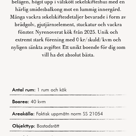
belägen, högst upp i välskött sekelskifteshus med en
härlig smidesbalkong mot en lummig innergård.
Många vackra sekelskiftesdetaljer bevarade i form av
brädgolv, gjutjärnselement, stuckatur och vackra
fönster. Nyrenoverat kök från 2025. Unik och
extremt stark förening med 0 kr/skuld/kvm och
nyligen sänkta avgifter. Ett unikt boende för dig som
vill ha det absolut bästa.
Antal rum:
1 rum och kök
Boarea:
40 kvm
Areakälla:
Faktisk uppmätn norm SS 21054
Objekttyp:
Bostadsrätt