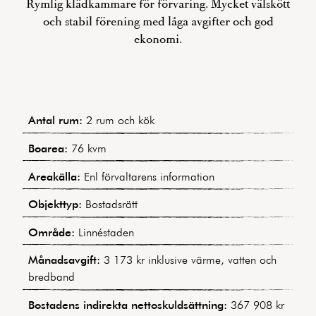
Rymlig klädkammare för förvaring. Mycket välskött
och stabil förening med låga avgifter och god
ekonomi.
Antal rum:
2 rum och kök
Boarea:
76 kvm
Areakälla:
Enl förvaltarens information
Objekttyp:
Bostadsrätt
Område:
Linnéstaden
Månadsavgift:
3 173 kr inklusive värme, vatten och
bredband
Bostadens indirekta nettoskuldsättning:
367 908 kr