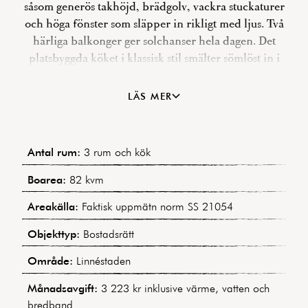
såsom generös takhöjd, brädgolv, vackra stuckaturer
och höga fönster som släpper in rikligt med ljus. Två
härliga balkonger ger solchanser hela dagen. Det
platsbyggda köket i klassisk stil smälter sömlöst in i
bostadens historiska karaktär, och det renoverade
badrummet med tvättmaskin ger moderna
LÄS MER
bekvämligheter. En lyxig walk-in closet erbjuder gott
om förvaring. Extremt stabil förening med låga
avgifter och låg belåning – ett hem att trivas i länge!
Antal rum:
3 rum och kök
Boarea:
82 kvm
Areakälla:
Faktisk uppmätn norm SS 21054
Objekttyp:
Bostadsrätt
Område:
Linnéstaden
Månadsavgift:
3 223 kr inklusive värme, vatten och
bredband