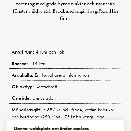
förening med goda hyresintäkter och nyinsatta
fönster i äldre stil. Bredband ingår i avgiften. Hiss
finns.
Antal rum:
4 rum och kök
Boarea:
114 kvm
Areakälla:
Enl förvaltarens information
Objekttyp:
Bostadsrätt
Område:
Linnéstaden
Månadsavgift:
5 687 kr inkl värme, vatten,kabel-tv
och bredband (250 Mbit). 75 kr balkongtillägg
tillkommer.
Denna webbplats använder cookies