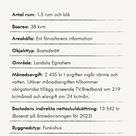
Antal rum:
1.5 rum och kök
Boarea:
38 kvm
Areakälla:
Enl förvaltarens information
Objekttyp:
Bostadsrätt
Område:
Landala Egnahem
Månadsavgift:
2 435 kr I avgiften ingår värme och
vatten. Utöver månadsavgiften tillkommer
obligatoriska tillägg avseende TV/Bredband om 219
kr/månad och elavgift om 24 kr/mån.
Bostadens indirekta nettoskuldsättning:
13 542 kr
(Baserat på årsredovisningen för 2023)
Byggnadstyp:
Funkishus