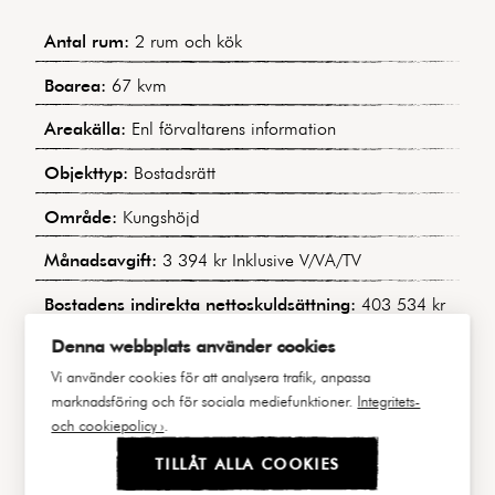
Antal rum:
2 rum och kök
Boarea:
67 kvm
Areakälla:
Enl förvaltarens information
Objekttyp:
Bostadsrätt
Område:
Kungshöjd
Månadsavgift:
3 394 kr Inklusive V/VA/TV
Bostadens indirekta nettoskuldsättning:
403 534 kr
Denna webbplats använder cookies
Byggnadstyp:
Sekelskiftesfastighet
Vi använder cookies för att analysera trafik, anpassa
Byggår:
1904
marknadsföring och för sociala mediefunktioner.
Integritets-
och cookiepolicy ›
.
Våning:
1 av 4
TILLÅT ALLA COOKIES
Hiss:
Nej