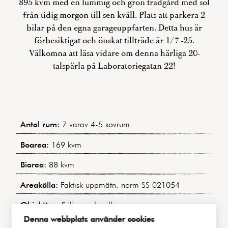
895 kvm med en lummig och grön trädgård med sol
från tidig morgon till sen kväll. Plats att parkera 2
bilar på den egna garageuppfarten. Detta hus är
förbesiktigat och önskat tillträde är 1/7 -25.
Välkomna att läsa vidare om denna härliga 20-
talspärla på Laboratoriegatan 22!
Antal rum:
7 varav 4-5 sovrum
Boarea:
169 kvm
Biarea:
88 kvm
Areakälla:
Faktisk uppmätn. norm SS 021054
Objekttyp:
Friliggande villa
Denna webbplats använder cookies
Område:
Örgryte / Jakobsdal