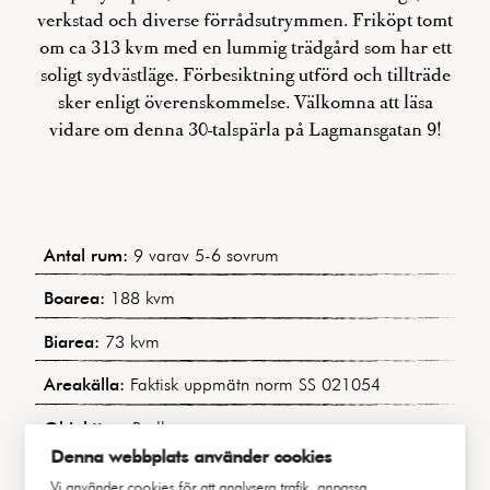
verkstad och diverse förrådsutrymmen. Friköpt tomt
om ca 313 kvm med en lummig trädgård som har ett
soligt sydvästläge. Förbesiktning utförd och tillträde
sker enligt överenskommelse. Välkomna att läsa
vidare om denna 30-talspärla på Lagmansgatan 9!
Antal rum:
9 varav 5-6 sovrum
Boarea:
188 kvm
Biarea:
73 kvm
Areakälla:
Faktisk uppmätn norm SS 021054
Objekttyp:
Radhus
Denna webbplats använder cookies
Område:
Kålltorp
Vi använder cookies för att analysera trafik, anpassa