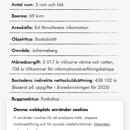
Antal rum:
3 rum och kök
Boarea:
69 kvm
Areakälla:
Enl förvaltarens information
Objekttyp:
Bostadsrätt
Område:
Johanneberg
Månadsavgift:
5 017 kr inklusive värme och vatten,
106 kr tillkommer för informationsöverföringsbelopp
Bostadens indirekta nettoskuldsättning:
438 102 kr
(Baserat på uppgifter i årsredovisningen för 2025)
Byggnadstyp:
Funkishus
Denna webbplats använder cookies
Byggår:
1939
Vi använder cookies för att analysera trafik, anpassa
Övriga utrymmen:
Föreningen har en parkliknande
marknadsföring och för sociala mediefunktioner.
Integritets-
uteplats på husets baksida med grill och utemöbler,