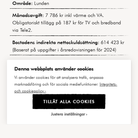
Område:
Lunden
Månadsavgift:
7 786 kr inkl värme och VA.
Obligatoriskt tillägg på 187 kr för TV och bredband
via Tele2.
Bostadens indirekta nettoskuldsättning:
614 423 kr
(Baserat på uppgifter i årsredovisningen för 2024)
Byggnadstyp:
Funkishus
Denna webbplats använder cookies
Byggår:
1947
Vi använder cookies för att analysera trafik, anpassa
marknadsföring och för sociala mediefunktioner.
Integritets-
Våning:
4 och 5 av 5
och cookiepolicy ›
.
Hiss:
Ja
TILLÅT ALLA COOKIES
Lägenhetsnummer:
16 (SKV 1402)
Justera inställningar
Andel i föreningen:
3,44902%
|||
FAKTA
BILDER
Andel av årsavgift:
3,35271%
Välj cookies