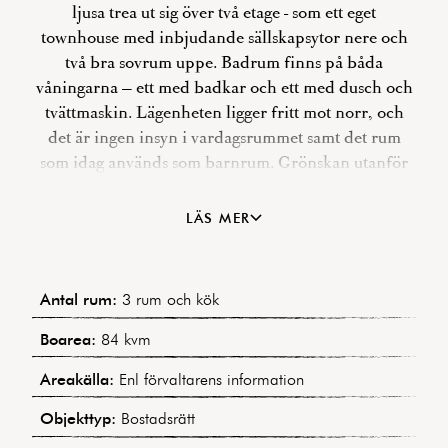
ljusa trea ut sig över två etage - som ett eget
townhouse med inbjudande sällskapsytor nere och
två bra sovrum uppe. Badrum finns på båda
våningarna – ett med badkar och ett med dusch och
tvättmaskin. Lägenheten ligger fritt mot norr, och
det är ingen insyn i vardagsrummet samt det rum
som idag används som barnrum. Grönskan utanför
fönstren känns rogivande, och innan löven slagit ut
ser man Strömmensberg och före detta Härlanda
LÄS MER
fängelse mellan trädkronorna. Det nuvarande
föräldrasovrummet, det rymliga köket och den soliga
balkongen i söder vetter mot en innergård med
Antal rum:
3 rum och kök
trädgårdsmöbler, murad grill och fina
blomsteruppsättningar sommartid. Tillträde: juni
Boarea:
84 kvm
eller efter överenskommelse. Varmt välkomna på
Areakälla:
Enl förvaltarens information
visning!
Objekttyp:
Bostadsrätt