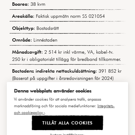
Linné precis utanför porten. Varmt välkomna på
Boarea:
38 kvm
visning!
Areakälla:
Faktisk uppmätn norm SS 021054
Objekttyp:
Bostadsrätt
Område:
Linnéstaden
Månadsavgift:
2 514 kr inkl värme, VA, kabel-tv.
250 kr i obligatoriskt tillägg för bredband tillkommer.
Bostadens indirekta nettoskuldsättning:
391 852 kr
(Baserat på uppgifter i årsredovisningen för 2024)
Byggnadstyp:
Sekelskiftesfastighet
Denna webbplats använder cookies
Vi använder cookies för att analysera trafik, anpassa
Byggår:
1889
marknadsföring och för sociala mediefunktioner.
Integritets-
och cookiepolicy ›
.
Våning:
3 av 4
TILLÅT ALLA COOKIES
Hiss:
Nej