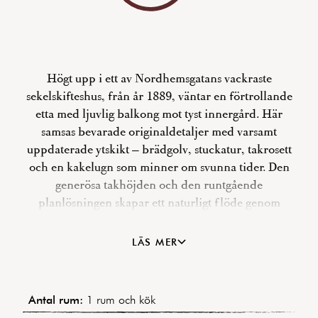
Högt upp i ett av Nordhemsgatans vackraste
sekelskifteshus, från år 1889, väntar en förtrollande
etta med ljuvlig balkong mot tyst innergård. Här
samsas bevarade originaldetaljer med varsamt
uppdaterade ytskikt – brädgolv, stuckatur, takrosett
och en kakelugn som minner om svunna tider. Den
generösa takhöjden och den runtgående
planlösningen skapar ett naturligt flöde genom
bostaden, där varje kvadrat känns genomtänkt.
Köket är stilfullt renoverat med stenskiva och
LÄS MER
integrerade vitvaror och badrummet är helkaklat i
klassiska toner. Vardagsrummet badar i ljus och har
utgång till den stora smidesbalkongen. Ett hem att
Antal rum:
1 rum och kök
trivas i – med både karaktär, lugn och det bästa av