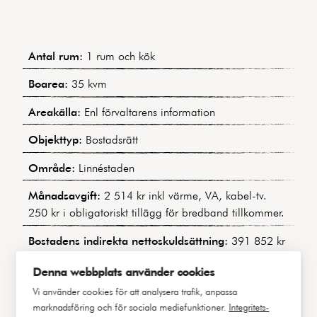
Antal rum:
1 rum och kök
Boarea:
35 kvm
Areakälla:
Enl förvaltarens information
Objekttyp:
Bostadsrätt
Område:
Linnéstaden
Månadsavgift:
2 514 kr inkl värme, VA, kabel-tv.
250 kr i obligatoriskt tillägg för bredband tillkommer.
Bostadens indirekta nettoskuldsättning:
391 852 kr
(Baserat på uppgifter i årsredovisningen för 2024)
Denna webbplats använder cookies
Byggnadstyp:
Sekelskiftesfastighet
Vi använder cookies för att analysera trafik, anpassa
marknadsföring och för sociala mediefunktioner.
Integritets-
Byggår:
1889