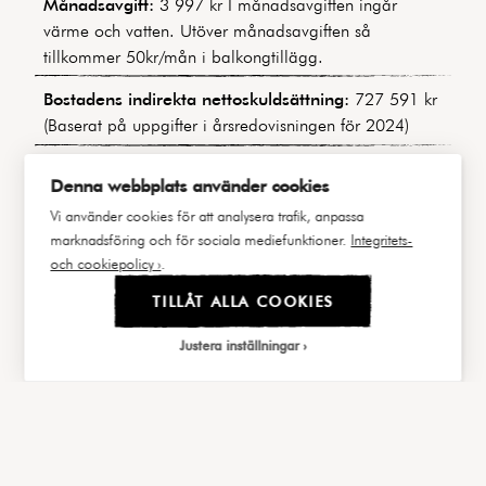
Månadsavgift:
3 997 kr I månadsavgiften ingår
värme och vatten. Utöver månadsavgiften så
tillkommer 50kr/mån i balkongtillägg.
Bostadens indirekta nettoskuldsättning:
727 591 kr
(Baserat på uppgifter i årsredovisningen för 2024)
Byggnadstyp:
Sekelskiftesfastighet
Denna webbplats använder cookies
Byggår:
1903
Vi använder cookies för att analysera trafik, anpassa
marknadsföring och för sociala mediefunktioner.
Integritets-
Våning:
4 av 5
och cookiepolicy ›
.
Hiss:
Nej
TILLÅT ALLA COOKIES
Lägenhetsnummer:
A-1301
Justera inställningar
Andel i föreningen:
4,20746%
|||
FAKTA
BILDER
Välj cookies
Andel av årsavgift:
3,98234%
Balkong/Uteplats:
Ja