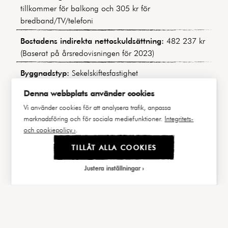
tillkommer för balkong och 305 kr för
bredband/TV/telefoni
Bostadens indirekta nettoskuldsättning:
482 237 kr
(Baserat på årsredovisningen för 2023)
Byggnadstyp:
Sekelskiftesfastighet
Byggår:
1904-1907
Denna webbplats använder cookies
Vi använder cookies för att analysera trafik, anpassa
Våning:
3 av 5
marknadsföring och för sociala mediefunktioner.
Integritets-
och cookiepolicy ›
.
Hiss:
Nej
TILLÅT ALLA COOKIES
Lägenhetsnummer:
6512 / 1202
Justera inställningar
Andel i föreningen:
2,1766%
Andel av årsavgift:
2,29802%
|||
FAKTA
BILDER
Välj cookies
Balkong/Uteplats:
Ja