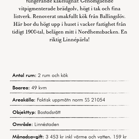
fungerande kakelugnar. Genomgående
vitpigmenterade brädgolv, högt i tak och fina
listverk. Renoverat smakfullt kök från Ballingslöv.
Här bor du högt upp i huset i vacker fastighet från
tidigt 1900-tal, belägen mitt i Nordhemsbacken. En
riktig Linnépärla!
Antal rum:
2 rum och kök
Boarea:
49 kvm
Areakälla:
Faktisk uppmätn norm SS 21054
Objekttyp:
Bostadsrätt
Område:
Linnéstaden
Månadsavgift:
3 453 kr inkl värme och vatten. 159 kr