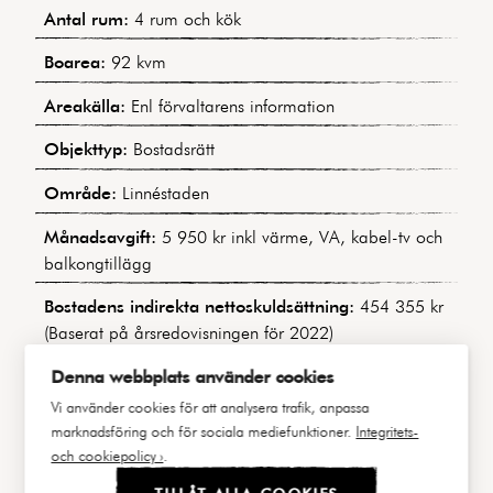
Antal rum:
4 rum och kök
Boarea:
92 kvm
Areakälla:
Enl förvaltarens information
Objekttyp:
Bostadsrätt
Område:
Linnéstaden
Månadsavgift:
5 950 kr inkl värme, VA, kabel-tv och
balkongtillägg
Bostadens indirekta nettoskuldsättning:
454 355 kr
(Baserat på årsredovisningen för 2022)
Byggnadstyp:
Sekelskiftesfastighet
Denna webbplats använder cookies
Vi använder cookies för att analysera trafik, anpassa
Byggår:
1905
marknadsföring och för sociala mediefunktioner.
Integritets-
och cookiepolicy ›
.
Våning:
4 av 5