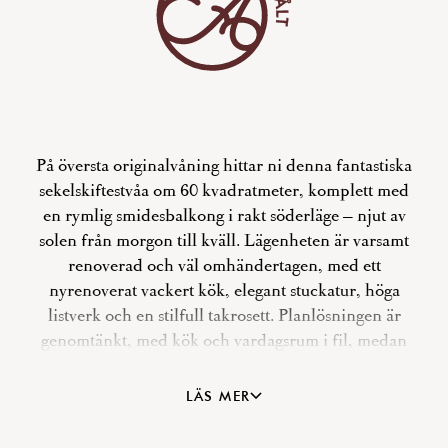
På översta originalvåning hittar ni denna fantastiska
sekelskiftestvåa om 60 kvadratmeter, komplett med
en rymlig smidesbalkong i rakt söderläge – njut av
solen från morgon till kväll. Lägenheten är varsamt
renoverad och väl omhändertagen, med ett
nyrenoverat vackert kök, elegant stuckatur, höga
listverk och en stilfull takrosett. Planlösningen är
genomtänkt, med kök och vardagsrum i fil, medan
det mysiga sovrummet med ett fönster åt väst, ligger
ostört mot den tysta innergården. Här finns
LÄS MER
dessutom gott om förvaringsutrymmen och ett
helkaklat, stilrent badrum. De genomgående