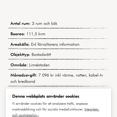
Antal rum:
3 rum och kök
Boarea:
111,5 kvm
Areakälla:
Enl förvaltarens information
Objekttyp:
Bostadsrätt
Område:
Linnéstaden
Månadsavgift:
7 096 kr inkl värme, vatten, kabel-tv
och bredband
Bostadens indirekta nettoskuldsättning:
1 338 712
Denna webbplats använder cookies
kr
Vi använder cookies för att analysera trafik, anpassa
Byggnadstyp:
Sekelskiftesfastighet
marknadsföring och för sociala mediefunktioner.
Integritets-
och cookiepolicy ›
.