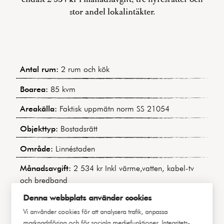
stor andel lokalintäkter.
Antal rum:
2 rum och kök
Boarea:
85 kvm
Areakälla:
Faktisk uppmätn norm SS 21054
Objekttyp:
Bostadsrätt
Område:
Linnéstaden
Månadsavgift:
2 534 kr Inkl värme,vatten, kabel-tv
och bredband
Denna webbplats använder cookies
Bostadens indirekta nettoskuldsättning:
165 342 kr
(Baserat på årsredovisningen för 2023)
Vi använder cookies för att analysera trafik, anpassa
marknadsföring och för sociala mediefunktioner.
Integritets-