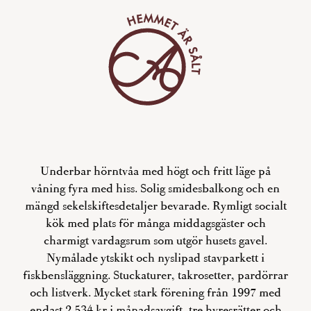
Underbar hörntvåa med högt och fritt läge på
våning fyra med hiss. Solig smidesbalkong och en
mängd sekelskiftesdetaljer bevarade. Rymligt socialt
kök med plats för många middagsgäster och
charmigt vardagsrum som utgör husets gavel.
Nymålade ytskikt och nyslipad stavparkett i
fiskbensläggning. Stuckaturer, takrosetter, pardörrar
och listverk. Mycket stark förening från 1997 med
endast 2 534 kr i månadsavgift, tre hyresrätter och