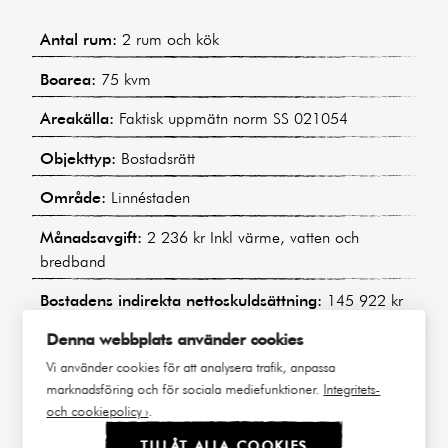
Antal rum:
2 rum och kök
Boarea:
75 kvm
Areakälla:
Faktisk uppmätn norm SS 021054
Objekttyp:
Bostadsrätt
Område:
Linnéstaden
Månadsavgift:
2 236 kr Inkl värme, vatten och
bredband
Bostadens indirekta nettoskuldsättning:
145 922 kr
(Baserat på uppgifter i årsredovisningen för 2024)
Denna webbplats använder cookies
Byggnadstyp:
Sekelskiftesfastighet
Vi använder cookies för att analysera trafik, anpassa
marknadsföring och för sociala mediefunktioner.
Integritets-
Byggår:
1905
och cookiepolicy ›
.
Våning:
1 av 6
TILLÅT ALLA COOKIES