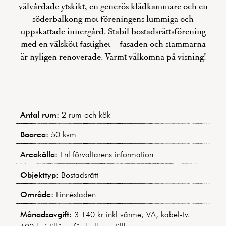
välvårdade ytskikt, en generös klädkammare och en
söderbalkong mot föreningens lummiga och
uppskattade innergård. Stabil bostadsrättsförening
med en välskött fastighet – fasaden och stammarna
är nyligen renoverade. Varmt välkomna på visning!
Antal rum:
2 rum och kök
Boarea:
50 kvm
Areakälla:
Enl förvaltarens information
Objekttyp:
Bostadsrätt
Område:
Linnéstaden
Månadsavgift:
3 140 kr inkl värme, VA, kabel-tv.