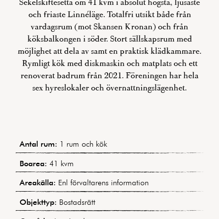
Sekelskiftesetta om 41 kvm i absolut högsta, ljusaste
och friaste Linnéläge. Totalfri utsikt både från
vardagsrum (mot Skansen Kronan) och från
köksbalkongen i söder. Stort sällskapsrum med
möjlighet att dela av samt en praktisk klädkammare.
Rymligt kök med diskmaskin och matplats och ett
renoverat badrum från 2021. Föreningen har hela
sex hyreslokaler och övernattningslägenhet.
Antal rum:
1 rum och kök
Boarea:
41 kvm
Areakälla:
Enl förvaltarens information
Objekttyp:
Bostadsrätt