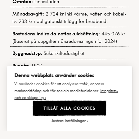
Område:
Linnéstaden
Månadsavgift:
2 724 kr inkl värme, vatten och kabel-
tv. 233 kr i obligatoriskt tillägg för bredband.
Bostadens indirekta nettoskuldsättning:
445 076 kr
(Baserat på uppgifter i årsredovisningen för 2024)
Byggnadstyp:
Sekelskiftesfastighet
Byggår:
1907
Denna webbplats använder cookies
Våning:
5 av 5
Vi använder cookies för att analysera trafik, anpassa
Hiss:
Nej
marknadsföring och för sociala mediefunktioner.
Integritets-
och cookiepolicy ›
.
Lägenhetsnummer:
29
TILLÅT ALLA COOKIES
Andel i föreningen:
1,72197%
Justera inställningar
Andel av årsavgift:
1,7231%
Balkong/Uteplats:
Ja