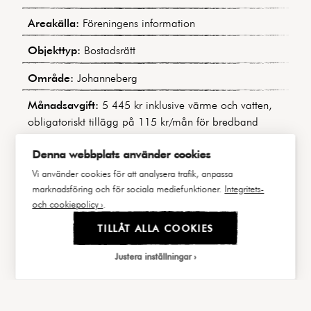
Areakälla:
Föreningens information
Objekttyp:
Bostadsrätt
Område:
Johanneberg
Månadsavgift:
5 445 kr inklusive värme och vatten,
obligatoriskt tillägg på 115 kr/mån för bredband
Bostadens indirekta nettoskuldsättning:
409 015 kr
Denna webbplats använder cookies
(Baserat på uppgifter i årsredovisningen för 2024)
Vi använder cookies för att analysera trafik, anpassa
marknadsföring och för sociala mediefunktioner.
Integritets-
Byggnadstyp:
Funkishus
och cookiepolicy ›
.
Byggår:
1938
TILLÅT ALLA COOKIES
Våning:
1 av 7, två bostadsplan under, tre trappor
Justera inställningar
upp
Hiss:
Ja
|||
FAKTA
BILDER
Välj cookies