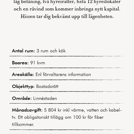
låg belåning, två hyresrätter, hela 12 hyreslokaler
och en råvind som kommer inbringa nytt kapital.
Hissen tar dig bekvämt upp till lägenheten.
Antal rum:
3 rum och kök
Boarea:
91 kvm
Areakälla:
Enl förvaltarens information
Objekttyp:
Bostadsrätt
Område:
Linnéstaden
Månadsavgift:
5 804 kr inkl värme, vatten och kabel-
tv. Ett obligatoriskt tillägg om 100 kr för fiber
tillkommer.