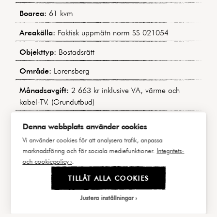
Boarea:
61 kvm
Areakälla:
Faktisk uppmätn norm SS 021054
Objekttyp:
Bostadsrätt
Område:
Lorensberg
Månadsavgift:
2 663 kr inklusive VA, värme och
kabel-TV. (Grundutbud)
Bostadens indirekta nettoskuldsättning:
0 kr
Denna webbplats använder cookies
(Baserat på uppgifter i årsredovisningen för 2024)
Vi använder cookies för att analysera trafik, anpassa
Byggnadstyp:
Sekelskiftesfastighet
marknadsföring och för sociala mediefunktioner.
Integritets-
och cookiepolicy ›
.
Byggår:
1906
TILLÅT ALLA COOKIES
Våning:
2 av 5
Justera inställningar
Hiss:
Nej