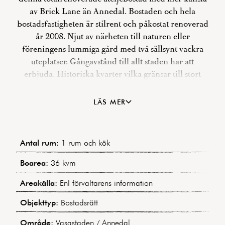
av Brick Lane än Annedal. Bostaden och hela
bostadsfastigheten är stilrent och påkostat renoverad
år 2008. Njut av närheten till naturen eller
föreningens lummiga gård med två sällsynt vackra
uteplatser. Gångavstånd till allt staden har att
erbjuda. Historiska kvarter vilka gränsar till stort
grönområde och Engelska parken utanför fönstret
och läget i stan är perfekt med direkt närhet till
LÄS MER
Linnéstaden, Haga och Vasastaden med mycket
bekvämt strosar avstånd. Endast fyra minuters
promenad till Slottsskogen och direkt närhet till
Antal rum:
1 rum och kök
Handels. Välkommen till Spekebergsgatan 12,
välkommen hem.
Boarea:
36 kvm
Areakälla:
Enl förvaltarens information
Objekttyp:
Bostadsrätt
Område:
Vasastaden / Annedal