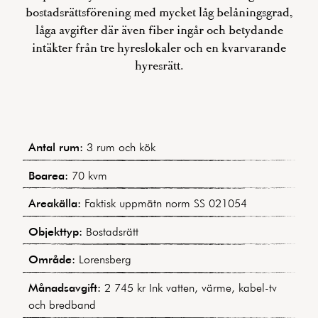
bostadsrättsförening med mycket låg belåningsgrad,
låga avgifter där även fiber ingår och betydande
intäkter från tre hyreslokaler och en kvarvarande
hyresrätt.
Antal rum:
3 rum och kök
Boarea:
70 kvm
Areakälla:
Faktisk uppmätn norm SS 021054
Objekttyp:
Bostadsrätt
Område:
Lorensberg
Månadsavgift:
2 745 kr Ink vatten, värme, kabel-tv
och bredband