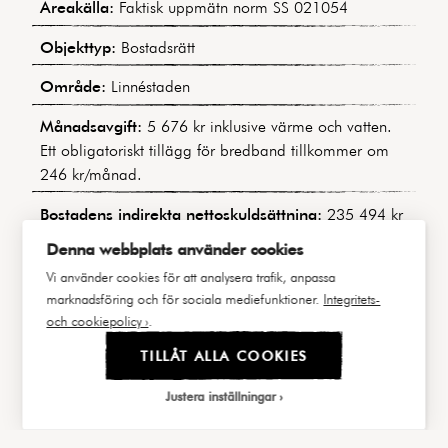
Areakälla:
Faktisk uppmätn norm SS 021054
lägenhetsinnehavare. På kort promenadavstånd når
du ett rikt utbud av restauranger och kaféer,
Objekttyp:
Bostadsrätt
samtidigt som både Slottsskogens grönska och de
Område:
Linnéstaden
natursköna stigarna i Änggårdsbergen finns inom
bekvämt räckhåll.
Månadsavgift:
5 676 kr inklusive värme och vatten.
Ett obligatoriskt tillägg för bredband tillkommer om
246 kr/månad.
Bostadens indirekta nettoskuldsättning:
235 494 kr
(Baserat på den ekonomiska planen.)
Denna webbplats använder cookies
Byggnadstyp:
Flerbostadsfastighet
Vi använder cookies för att analysera trafik, anpassa
marknadsföring och för sociala mediefunktioner.
Integritets-
Byggår:
1885
och cookiepolicy ›
.
Våning:
2 av 4
TILLÅT ALLA COOKIES
Hiss:
Nej
Justera inställningar
Lägenhetsnummer:
10103 / 1101