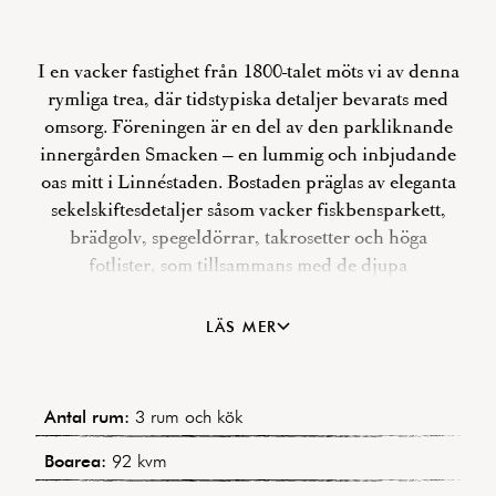
I en vacker fastighet från 1800-talet möts vi av denna
rymliga trea, där tidstypiska detaljer bevarats med
omsorg. Föreningen är en del av den parkliknande
innergården Smacken – en lummig och inbjudande
oas mitt i Linnéstaden. Bostaden präglas av eleganta
sekelskiftesdetaljer såsom vacker fiskbensparkett,
brädgolv, spegeldörrar, takrosetter och höga
fotlister, som tillsammans med de djupa
fönsternischerna skapar ett hem med karaktär. De
stora fönstren släpper in rikligt med ljus, och
LÄS MER
tillsammans med den generösa takhöjden förstärks
känslan av rymd. Här ges möjlighet att sätta sin egen
prägel och skapa ett hem helt efter eget tycke.
Antal rum:
3 rum och kök
Föreningen har även ambitionen att möjliggöra
balkongbyggnation för de medlemmar som önskar
Boarea:
92 kvm
detta, vilket i så fall bekostas av respektive