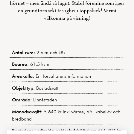
hörnet – men ändå så lugnt. Stabil förening som äger
en grundförstärkt fastighet i toppskick! Varmt
välkomna på visning!
Antal rum:
2 rum och kök
Boarea:
61,5 kvm
Areakälla:
Enl förvaltarens information
Objekttyp:
Bostadsrätt
Område:
Linnéstaden
Månadsavgift:
5 640 kr inkl värme, VA, kabel-tv och
bredband
Bostadens indirekta nettoskuldsättning:
661 494 kr