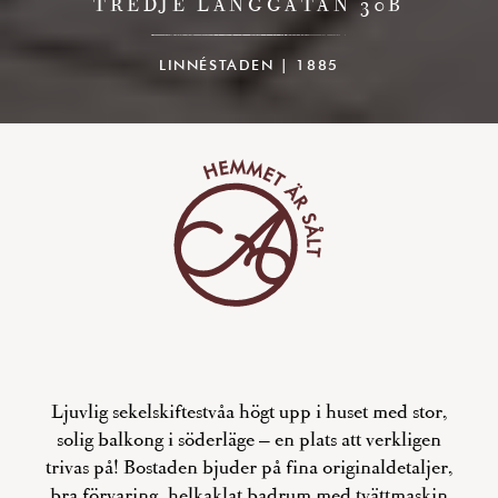
TREDJE LÅNGGATAN 30B
LINNÉSTADEN | 1885
Ljuvlig sekelskiftestvåa högt upp i huset med stor,
solig balkong i söderläge – en plats att verkligen
trivas på! Bostaden bjuder på fina originaldetaljer,
bra förvaring, helkaklat badrum med tvättmaskin