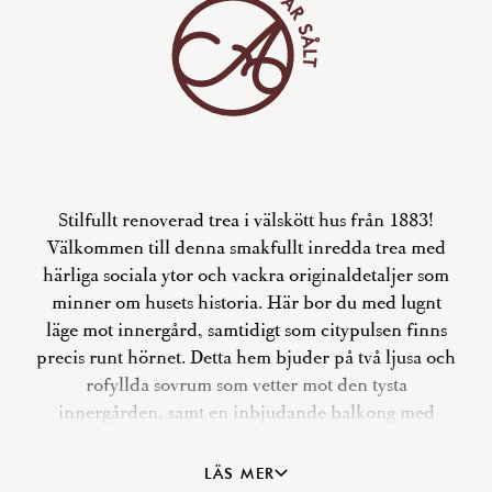
Stilfullt renoverad trea i välskött hus från 1883!
Välkommen till denna smakfullt inredda trea med
härliga sociala ytor och vackra originaldetaljer som
minner om husets historia. Här bor du med lugnt
läge mot innergård, samtidigt som citypulsen finns
precis runt hörnet. Detta hem bjuder på två ljusa och
rofyllda sovrum som vetter mot den tysta
innergården, samt en inbjudande balkong med
utgång från köket. Det renoverade badrummet från
2020 är rymligt med tvättmaskin, torktumlare och
LÄS MER