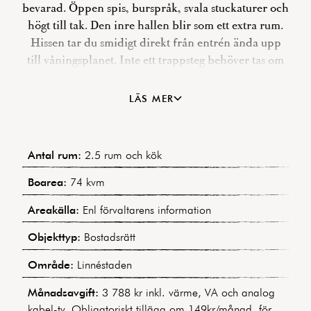
bevarad. Öppen spis, burspråk, svala stuckaturer och
högt till tak. Den inre hallen blir som ett extra rum.
Hissen tar du smidigt direkt från entrén ända upp
till våningsplanet. Inte ett trappsteg behöver tas om
man vill. Jag vill poängtera att den här
bostadsrättsföreningen är fantastisk. Det råder en
LÄS MER
mycket stabil och god ekonomi och alla de stora
renoveringarna är utförda. Belåningsgraden är låg
(lån per kvadratmeter) hyresintäkter från
Antal rum:
2.5 rum och kök
affärslokalerna stärker årligen kassan. Utan att låta
någon av de omsorgsfulla renoveringar som har
Boarea:
74 kvm
gjorts i lägenheten gå till spillo, skulle man kunna få
Areakälla:
Enl förvaltarens information
till funktionen av ytterligare ett sovrum. Fråga mig så
berättar jag gärna mer och kommer med förslag.
Objekttyp:
Bostadsrätt
Välkommen på visning och välkommen hem!
Område:
Linnéstaden
Månadsavgift:
3 788 kr inkl. värme, VA och analog
kabel-tv. Obligatoriskt tillägg om 149kr/månad, för