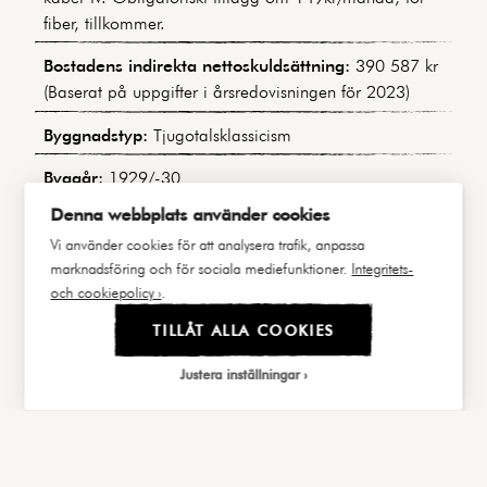
fiber, tillkommer.
Bostadens indirekta nettoskuldsättning:
390 587 kr
(Baserat på uppgifter i årsredovisningen för 2023)
Byggnadstyp:
Tjugotalsklassicism
Byggår:
1929/-30
Denna webbplats använder cookies
Våning:
3 av 6, fyra trappor upp
Vi använder cookies för att analysera trafik, anpassa
Hiss:
Ja, Direkt från markplan till våningen.
marknadsföring och för sociala mediefunktioner.
Integritets-
och cookiepolicy ›
.
Lägenhetsnummer:
31 / 1303
TILLÅT ALLA COOKIES
Andel i föreningen:
3,07245%
Justera inställningar
Andel av årsavgift:
3,07241%
Balkong/Uteplats:
Ja. Gemensamma balkonger som
|||
FAKTA
BILDER
Välj cookies
nås från trapphuset.