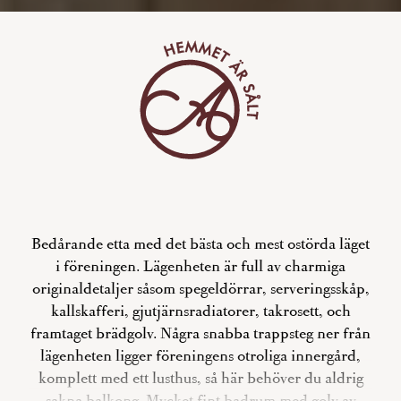
Bedårande etta med det bästa och mest ostörda läget
i föreningen. Lägenheten är full av charmiga
originaldetaljer såsom spegeldörrar, serveringsskåp,
kallskafferi, gjutjärnsradiatorer, takrosett, och
framtaget brädgolv. Några snabba trappsteg ner från
lägenheten ligger föreningens otroliga innergård,
komplett med ett lusthus, så här behöver du aldrig
sakna balkong. Mycket fint badrum med golv av