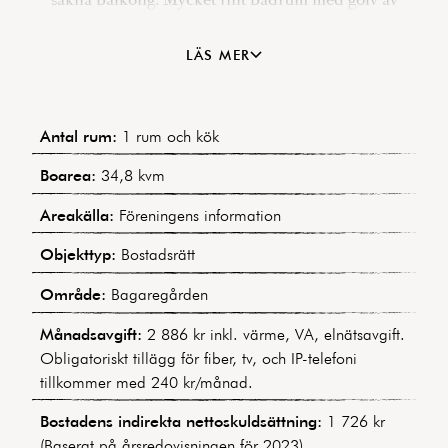
kolmårdsmarmor. Ypperlig förvaring tack vare två
enorma förråd belägna i källaren strax under
LÄS MER
lägenheten. Välskött och ekonomiskt mycket stark
förening med en belåning om endast ca 614 kr/kvm
efter att nyligen ha extraamorterat 1 000 000 kr på
Antal rum:
1 rum och kök
lånen. För 2022 är den indirekta
nettoskuldsättningen noll kronor. Här är tillträde
Boarea:
34,8 kvm
flexibelt, och kan ske mycket snabbt om så önskas.
Areakälla:
Föreningens information
Objekttyp:
Bostadsrätt
Område:
Bagaregården
Månadsavgift:
2 886 kr inkl. värme, VA, elnätsavgift.
Obligatoriskt tillägg för fiber, tv, och IP-telefoni
tillkommer med 240 kr/månad.
Bostadens indirekta nettoskuldsättning:
1 726 kr
(Baserat på årsredovisningen för 2023)