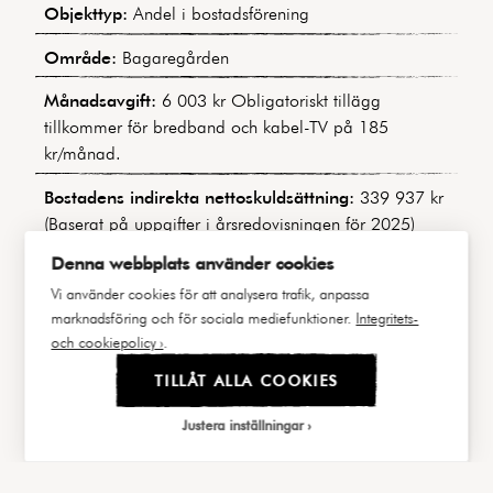
Objekttyp:
Andel i bostadsförening
Område:
Bagaregården
Månadsavgift:
6 003 kr Obligatoriskt tillägg
tillkommer för bredband och kabel-TV på 185
kr/månad.
Bostadens indirekta nettoskuldsättning:
339 937 kr
(Baserat på uppgifter i årsredovisningen för 2025)
Denna webbplats använder cookies
Byggnadstyp:
Landshövdingehus
Vi använder cookies för att analysera trafik, anpassa
Byggår:
1924
marknadsföring och för sociala mediefunktioner.
Integritets-
och cookiepolicy ›
.
Våning:
1 av 3
TILLÅT ALLA COOKIES
Hiss:
Nej
Justera inställningar
Lägenhetsnummer:
27 / 1001
Andel i föreningen:
3,445%
FAKTA
BILDER