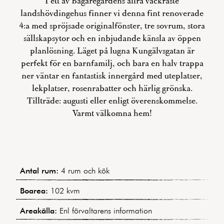
I ett av Bagaregårdens allra vackraste
landshövdingehus finner vi denna fint renoverade
4:a med spröjsade originalfönster, tre sovrum, stora
sällskapsytor och en inbjudande känsla av öppen
planlösning. Läget på lugna Kungälvsgatan är
perfekt för en barnfamilj, och bara en halv trappa
ner väntar en fantastisk innergård med uteplatser,
lekplatser, rosenrabatter och härlig grönska.
Tillträde: augusti eller enligt överenskommelse.
Varmt välkomna hem!
Antal rum:
4 rum och kök
Boarea:
102 kvm
Areakälla:
Enl förvaltarens information