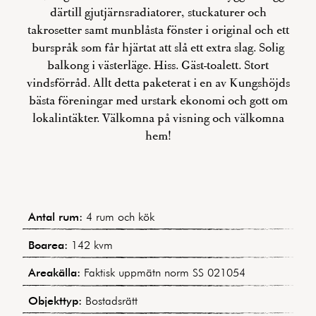
därtill gjutjärnsradiatorer, stuckaturer och
takrosetter samt munblåsta fönster i original och ett
burspråk som får hjärtat att slå ett extra slag. Solig
balkong i västerläge. Hiss. Gäst-toalett. Stort
vindsförråd. Allt detta paketerat i en av Kungshöjds
bästa föreningar med urstark ekonomi och gott om
lokalintäkter. Välkomna på visning och välkomna
hem!
Antal rum:
4 rum och kök
Boarea:
142 kvm
Areakälla:
Faktisk uppmätn norm SS 021054
Objekttyp:
Bostadsrätt