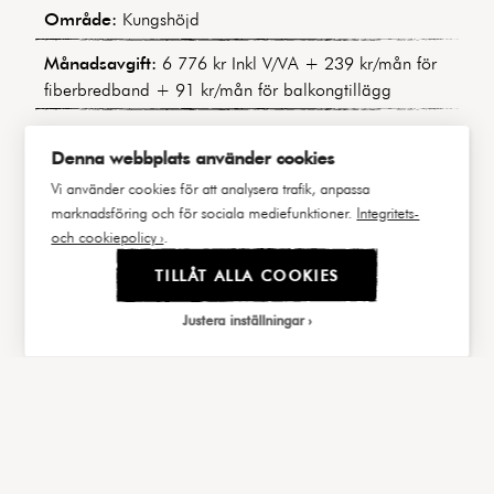
Område:
Kungshöjd
Månadsavgift:
6 776 kr Inkl V/VA + 239 kr/mån för
fiberbredband + 91 kr/mån för balkongtillägg
Bostadens indirekta nettoskuldsättning:
380 189 kr
Denna webbplats använder cookies
Byggnadstyp:
Nationalromantik
Vi använder cookies för att analysera trafik, anpassa
marknadsföring och för sociala mediefunktioner.
Integritets-
Byggår:
1912
och cookiepolicy ›
.
Våning:
3 av 5
TILLÅT ALLA COOKIES
Hiss:
Ja
Justera inställningar
Lägenhetsnummer:
8 / 1401
|||
FAKTA
BILDER
Andel av årsavgift:
7,44446%
Välj cookies
Balkong/Uteplats:
Ja
Cookies är små textfiler som webbservern lagrar
P-plats/parkering:
Nej