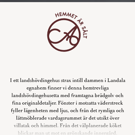
I ett landshövdingehus strax intill dammen i Landala
egnahem finner vi denna hemtrevliga
landshövdingehusetta med framtagna brädgolv och
fina originaldetaljer. Fönster i motsatta väderstreck
fyller lägenheten med ljus, och från det rymliga och
lättmöblerade vardagsrummet är det utsikt över
villatak och himmel. Från det välplanerade köket
blickar man ut mot en grönskande innergård.