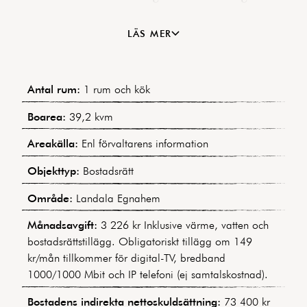
Förvaringsmöjligheterna är goda, och i det
renoverade badrummet finns bekväm vardagslyx i
LÄS MER
form av tvättmaskin. Det välplanerade köket är
utrustat med diskmaskin. Läget är det bästa tänkbara
och här erbjuds ett lugnt och avskilt boende med
Antal rum:
1 rum och kök
närhet till såväl innerstadens puls som
Änggårdsbergens och Slottsskogens natur. Dessutom
Boarea:
39,2 kvm
har man Chalmers och Wavrinskys plats
Areakälla:
Enl förvaltarens information
kommunikationer inom ett stenkast. Stor stabil
förening med exceptionellt låg belåning. Varmt
Objekttyp:
Bostadsrätt
välkomna på visning!
Område:
Landala Egnahem
Månadsavgift:
3 226 kr Inklusive värme, vatten och
bostadsrättstillägg. Obligatoriskt tillägg om 149
kr/mån tillkommer för digital-TV, bredband
1000/1000 Mbit och IP telefoni (ej samtalskostnad).
Bostadens indirekta nettoskuldsättning:
73 400 kr