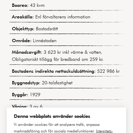
Boarea:
43 kvm
Areakälla:
Enl förvaltarens information
Objekttyp:
Bostadsrätt
Område:
Linnéstaden
Månadsavgift:
3 623 kr inkl värme & vatten.
Obligatoriskt tillägg för bredband om 259 kr.
Bostadens indirekta nettoskuldsättning:
522 986 kr
Byggnadstyp:
20-talsfastighet
Byggår:
1929
Våning:
3 av 6
Denna webbplats använder cookies
Hiss:
Ja
Vi använder cookies för att analysera trafik, anpassa
Lägenhetsnummer:
40010 / 1302
marknadsföring och för sociala mediefunktioner.
Integritets-