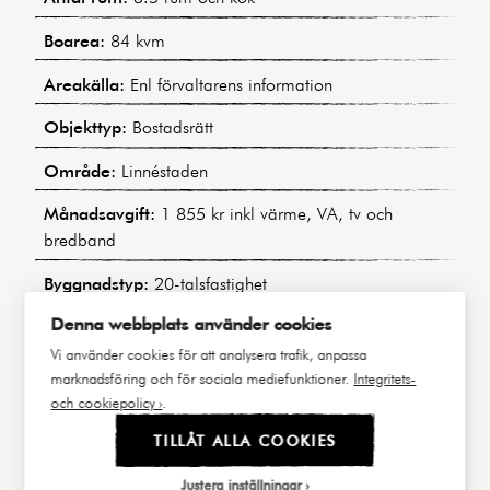
Boarea:
84 kvm
Areakälla:
Enl förvaltarens information
Objekttyp:
Bostadsrätt
Område:
Linnéstaden
Månadsavgift:
1 855 kr inkl värme, VA, tv och
bredband
Byggnadstyp:
20-talsfastighet
Denna webbplats använder cookies
Byggår:
1929
Vi använder cookies för att analysera trafik, anpassa
Våning:
2 av 5
marknadsföring och för sociala mediefunktioner.
Integritets-
och cookiepolicy ›
.
Hiss:
Ja
TILLÅT ALLA COOKIES
Lägenhetsnummer:
121 / 1201
Justera inställningar