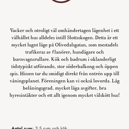
Vacker och otroligt väl omhändertagen lägenhet i ett
välhållet hus alldeles intill Slottsskogen. Detta är ett
mycket lugnt läge på Olivedalsgatan, som mestadels
trafikeras av flanörer, hundägare och
barnvagnsrullare. Kök och badrum i oklanderligt
tidstypiskt utförande, stor söderbalkong och öppen
spis. Hissen tar du smidigt direkt från entrén upp till
våningsplanet. Föreningen kan vi också lovorda. Låg
belåningsgrad, mycket låga avgifter, bra
hyresintäkter och ett allt igenom mycket välskött hus!
Antal rum:
3.5 rum och kök