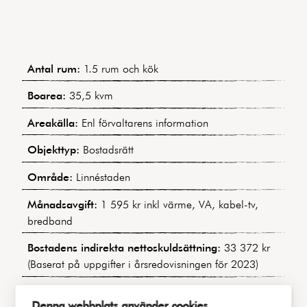
Antal rum:
1.5 rum och kök
Boarea:
35,5 kvm
Areakälla:
Enl förvaltarens information
Objekttyp:
Bostadsrätt
Område:
Linnéstaden
Månadsavgift:
1 595 kr inkl värme, VA, kabel-tv,
bredband
Bostadens indirekta nettoskuldsättning:
33 372 kr
(Baserat på uppgifter i årsredovisningen för 2023)
Byggnadstyp:
Tjugotalsklassicism
Denna webbplats använder cookies